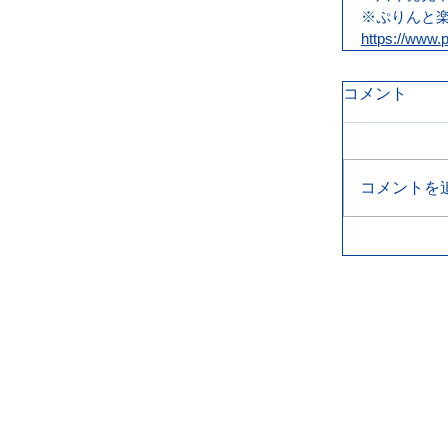
※ぷりんと
https://www.p
コメント
コメントを
概要
-第9回概要
-目的・主旨
-メッセージ
-特典・褒賞
-料 金
-審査員