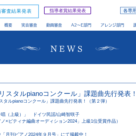
指導者賞結果発表
各専
画審査結果発表
概要
実音審査
動画審査
A2〜E部門
アレンジ部門
NEWS
リスタルpianoコンクール」課題曲先行発表
スタルpianoコンクール」課題曲先行発表！（第２弾）
合唱（上級）」　ドイツ民謡/山崎智咲子
ノ×ピティナ編曲オーディション2024」上級1位受賞作品）
「月刊ピアノ2024年９月号」にて掲載中！