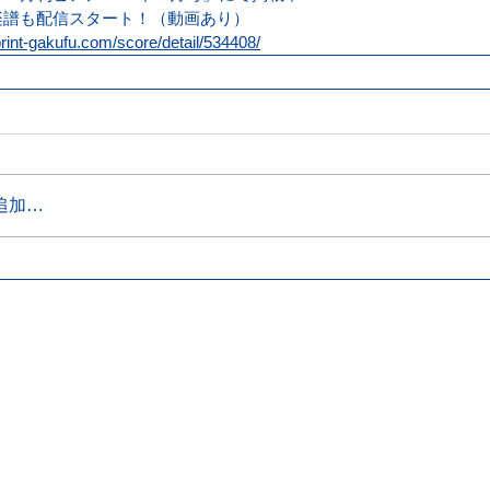
楽譜も配信スタート！（動画あり）
rint-gakufu.com/score/detail/534408/
追加…
実音審査
A2〜E部門
入賞
-日程・会場
-A2〜E部門について
-審
-
当日について
-課題曲について
-褒 
-申込方法
-入
-注意事項
-イ
アレンジ部門
-丸
-アレンジ部門について
動画審査
-課題曲について