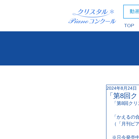
動
TOP
2024年8月24日
「第8回ク
「第8回クリ
「かえるの
（「月刊ピア
※只今発売中