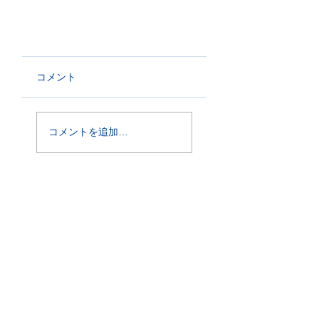
コメント
コメントを追加…
概要
-料 金
-第9回概要
-審査員
-目的・主旨
-参加要項PDF
-メッセージ
-特典・褒賞
実音審査
動画審査
-日程・会場
-日程
-
当日について
-動画・撮影について
-申込方法
-申込方法 -注意事項
-注意事項
-撮影・送信方法について