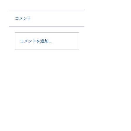
コメント
コメントを追加…
概要
-料 金
-第9回概要
-審査員
-目的・主旨
-参加要項PDF
-メッセージ
-特典・褒賞
実音審査
動画審査
-日程・会場
-日程
-
当日について
-動画・撮影について
-申込方法
-申込方法 -注意事項
-注意事項
-撮影・送信方法について
A2〜E部門
アレンジ部門
-A2〜E部門について
-アレンジ部門について
-課題曲について
-課題曲について