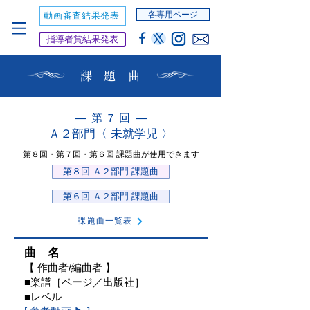
各専用ページ
動画審査結果発表
指導者賞結果発表
課 題 曲
― 第 ７
回 ―
Ａ２部門〈 未就学児 〉
第８回
・
第７回・
第６回
課題曲が使用できます
第８回 Ａ２部門 課題曲
第６回 Ａ２部門 課題曲
課題曲一覧表
曲 名
【 作曲者/編曲者 】
■
楽譜
［ページ／出版社］
■レベル