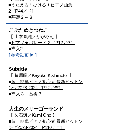
■
うたえる！ひける！ピアノ曲集
2［P44／ド］
■基礎２～３
こぶたぬき
つねこ
【 山本直純／かがみえ 】
■
ピアノ★パレード２
［P12／G］
■導入
2
​[
参考動画
▶
]
Subtitle
【 藤原聡／Kayoko Kishimoto 】
■
超・簡単ピアノ初心者 最新ヒットソ
ング2023-2024
［P72／デ］
■導入３～基礎３
人生のメリーゴーランド
【 久石譲／Kumi Ono 】
■
超・簡単ピアノ初心者 最新ヒットソ
ング2023-2024［P110／デ］