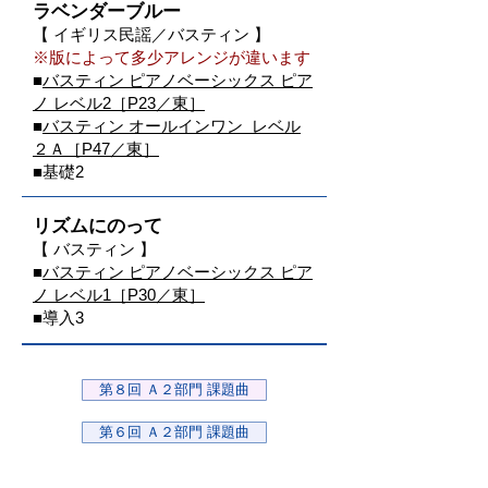
ラベンダーブルー
【 イギリス民謡／バスティン 】
※版によって多少アレンジが違います
■
バスティン ピアノベーシックス ピア
ノ レベル2
［P23／東］
■
バスティン オールインワン レベル
２Ａ
［P47／東］
■基礎2
リズムにのって
【 バスティン 】
■
バスティン ピアノベーシックス ピア
ノ レベル1［P3
0／東］
■導入3
第８回 Ａ２部門 課題曲
第６回 Ａ２部門 課題曲
課題曲一覧表