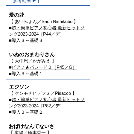
​[ 参考動画
▶
]
愛の花
【 あいみょん
／
Saori Nishikubo 】
■
超・簡単ピアノ初心者 最新ヒットソ
ング2023-2024［P44／デ］
■​
導入３～基礎３
いぬのおまわりさん
【 大中恩／かがみえ 】
■
ピアノ★パレード２［P45／G］
■導入３～基礎１
エジソン
【 ケンモチヒデフミ／Pisacco 】
■
超・簡単ピアノ初心者 最新ヒットソ
ング2023-2024［P82／デ］
■導入３～基礎２
おばけなんてないさ
【 峯陽／橋本晃一 】