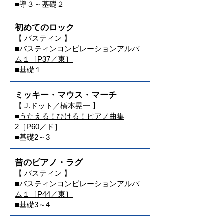
■
導３～基礎２
初めてのロック
【 バスティン 】
■
バスティンコンピレーションアルバ
ム１
［P37／東］
■基礎１
ミッキー・マウス・マーチ
【 J.ドット
／
橋本晃一 】
■
うたえる！ひける！ピアノ曲集​
2［P6
0／ド］
■
基礎2～3
昔のピアノ・ラグ
【
バスティン
】
■
バスティンコンピレーションアルバ
ム１［P44／東］
■基礎3
～
4