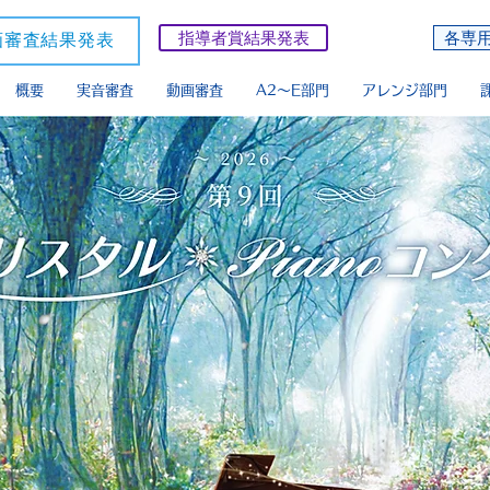
指導者賞結果発表
各専
画審査結果発表
概要
実音審査
動画審査
A2〜E部門
アレンジ部門