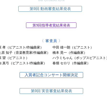
第9回 動画審査結果発表
第9回指導者賞結果発表
〈 審査員 〉
原 孝（ピアニスト/作編曲家）
中田 雄一朗（ピアニスト）
土原 知子（音楽教育家/作編曲家）
橋本 晃一（作編曲家）
原 望（ピアニスト）
ハラミちゃん（ポップスピアニスト
内 真弓（ピアニスト/作編曲家）
春畑 セロリ（作編曲家）
入賞者記念コンサート開催決定
第9回 実音審査結果発表