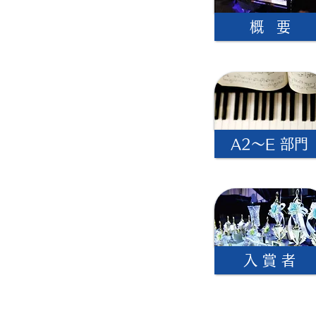
概 要
A2〜E 部門
入 賞 者