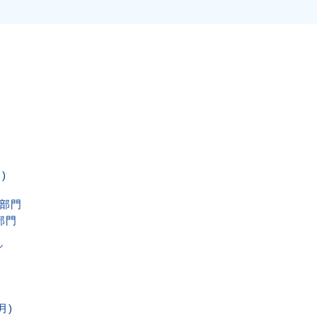
y.piano.or.jp/contest/contests/20
98736.1034314045.1772274520-
.1644370772
)
C部門
部門
ル
月)