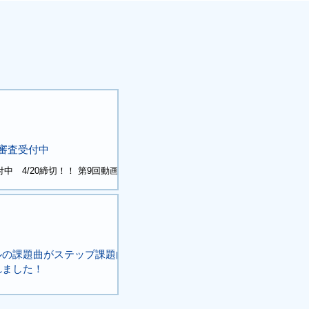
審査受付中
中 4/20締切！！ 第9回動画審
ス「クリスタル大賞」 動画審査
審査ならではの賞、特典があり
ンクダイヤモンド賞、動画審査の
。 クリスタル賞にはピアノ曲事
れることもあります。 全員に
ジナルファイル、オリジナルキー
ルの課題曲がステップ課題曲
ステッカーをお送りいたしま
れました！
審査にご参加された方もぜひ、同
違う曲でもエントリーしてみて
.piano.or.jp/news/2026/02/entry_