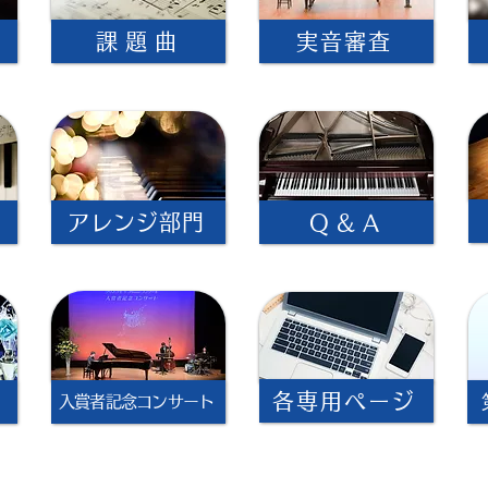
課 題 曲
実音審査
アレンジ部門
Q & A
各専用ページ
入賞者記念コンサート