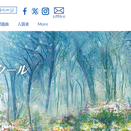
用ページ
​お問合せ
課題曲
入賞者
More