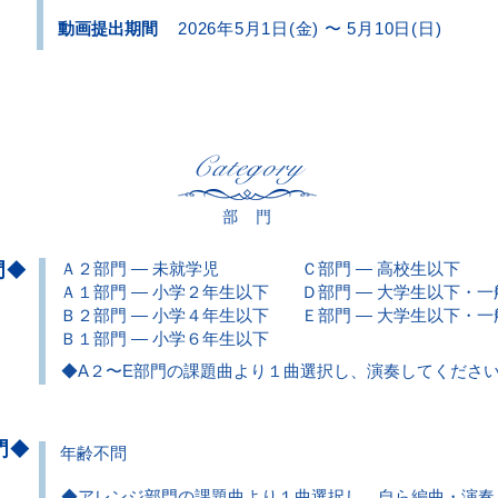
動画提出期間
2026年5月1日(金
) 〜 5月10日(日)
Category
部 門
門
Ａ２部門 ― 未就学児
Ｃ部門 ― 高校生以下
◆
Ａ１部門 ― 小学２年生以下
Ｄ部門 ― 大学生以下・一
Ｂ２部門 ― 小学４年生以下
Ｅ部門 ― 大学生以下・
Ｂ１部門 ― 小学６年生以下
◆A２〜E部門の課題曲より１曲選択し、演奏してくださ
門
◆
年齢不問
◆
アレンジ部門の課題曲より１曲選択し、自ら編曲・演奏