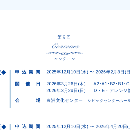
ります。 今回は、両日共に関係者のみご来
https://entr
_ga=2.1376
場可能の開催とさせて頂きます。ご了承く
25138
1000268934
ださい。 ご出演の方々の関係者は、他部門
もお聴き頂くことができます。
第9回
Concours
​コンクール
査
申 込 期 間
2025年12月10日(水) 〜
2026年2月8日(日
◆
開 催 日
2026年3月26日(木)
A2･A1･B2･B1･
2026年3月29日(日)
D・E・アレンジ
会 場
豊洲文化センター
シビックセン
ターホー
査
申 込 期 間
2025年12月10日(水) 〜 2026年4月20日(
◆