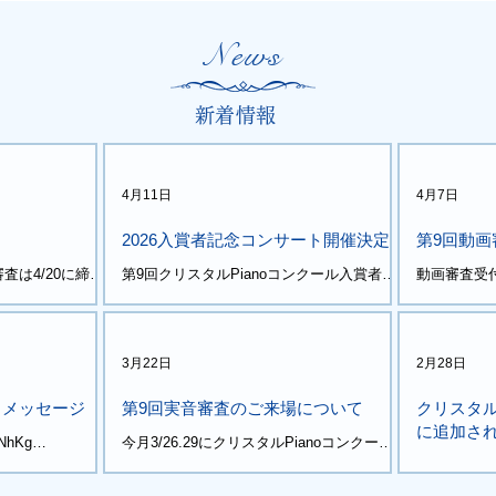
News
​新着情報
4月11日
4月7日
2026入賞者記念コンサート開催決定
第9回動画
査は4/20に締切
第9回クリスタルPianoコンクール入賞者に
動画審査受付
査の入賞者の皆様
よるコンサート開催決定いたしました。 ピ
査にチャン
に出場権がござ
アノソロ、 ドラム、ベース、 特級グランプ
とは、動画
リ稲沢さんとの連弾
ます。 ピ
https://www.crystalpiano.org/concert2026-
みの賞です
3月22日
2月28日
info
典に掲載さ
第9回オリ
りメッセージ
第9回実音審査のご来場について
クリスタ
チェーン、
に追加さ
SNhKg
今月3/26.29にクリスタルPianoコンクール
す。 実音
RcGz_J0 まもなく結
実音審査を開催いたします。 ご来場につい
じ曲でも、
https://step
て多くの方々よりお問い合わせを頂いてお
ください。
396.html?