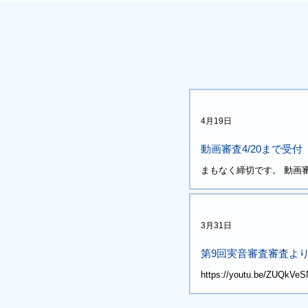
4月19日
動画審査4/20まで受付
まもなく締切です。 動画審
です。 実音審査、動画審
は、入賞者記念コンサート
います。
3月31日
第9回実音審査審査よ
https://youtu.be/ZUQkVe
https://youtu.be/eSvr
果発表予定